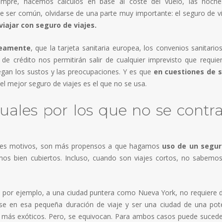
empre, hacemos cálculos en base al coste del vuelo, las noch
ele ser común, olvidarse de una parte muy importante: el seguro de vi
iajar con seguro de viajes.
neamente
, que la tarjeta sanitaria europea, los convenios sanitario
 de crédito nos permitirán salir de cualquier imprevisto que requie
legan los sustos y las preocupaciones. Y es que
en cuestiones de 
el mejor seguro de viajes es el que no se usa.
uales por los que no se contr
rentes motivos, son más propensos a que hagamos
uso de un segur
os bien cubiertos. Incluso, cuando son viajes cortos, no sabemo
 por ejemplo, a una ciudad puntera como Nueva York, no requiere 
se en esa pequeña duración de viaje y ser una ciudad de una pot
es más exóticos. Pero, se equivocan. Para ambos casos puede suced