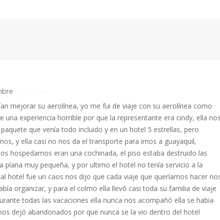
mbre
RESPONDER
ían mejorar su aerolínea, yo me fui de viaje con su aerolínea como
e una experiencia horrible por que la representante era cindy, ella no
paquete que venía todo incluido y en un hotel 5 estrellas, pero
nos, y ella casi no nos da el transporte para irnos a guayaquil,
nos hospedamos eran una cochinada, el piso estaba destruido las
la plana muy pequeña, y por ultimo el hotel no tenía servicio a la
 al hotel fue un caos nos dijo que cada viaje que queríamos hacer no
abía organizar, y para el colmo ella llevó casi toda su familia de viaje
durante todas las vacaciones ella nunca nos acompañó ella se habia
y nos dejó abandonados por que nunca se la vio dentro del hotel