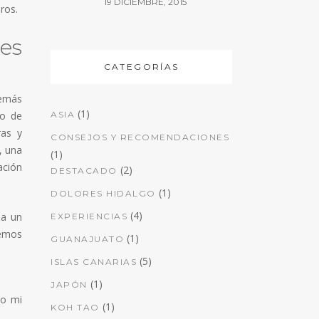
19 DICIEMBRE, 2015
ros.
es
CATEGORÍAS
demás
(1)
so de
ASIA
ras y
CONSEJOS Y RECOMENDACIONES
, una
(1)
ación
(2)
DESTACADO
(1)
DOLORES HIDALGO
(4)
 a un
EXPERIENCIAS
nemos
(1)
GUANAJUATO
(5)
ISLAS CANARIAS
(1)
JAPÓN
to mi
(1)
KOH TAO