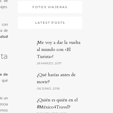
es de
ajes.
FOTOS VIAJERAS
LATEST POSTS
s con
ra de
salud
¡Me voy a dar la vuelta
al mundo con «El
ata
Turista»!
26 MARZO, 2017
¿Qué harías antes de
o de
s qué
morir?
06 JUNIO, 2016
de un
¿Quién es quién en el
encia
#México4Travel?
ernos