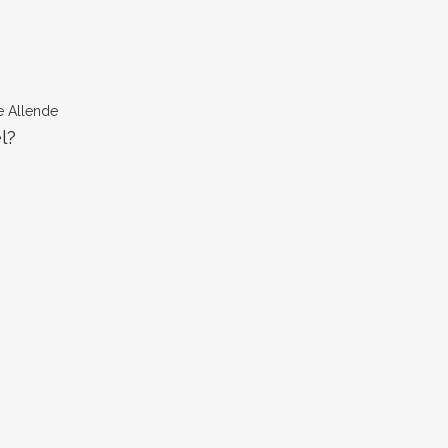
e Allende
l?