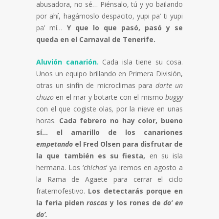
abusadora, no sé… Piénsalo, tú y yo bailando
por ahí, hagámoslo despacito, yupi pa’ ti yupi
pa’ mí…
Y que lo que pasó, pasó y se
queda en el Carnaval de Tenerife.
Aluvión canarión.
Cada isla tiene su cosa.
Unos un equipo brillando en Primera División,
otras un sinfín de microclimas para
darte un
chuzo
en el mar y botarte con el mismo
buggy
con el que cogiste olas
,
por la nieve en unas
horas.
Cada febrero no hay color, bueno
sí… el amarillo de los canariones
empetando
el Fred Olsen para disfrutar de
la que también es su fiesta,
en su isla
hermana. Los ‘
chichas
‘ ya iremos en agosto a
la Rama de Agaete para cerrar el ciclo
fraternofestivo.
Los detectarás porque en
la feria piden
roscas
y los rones de
do’ en
do’.